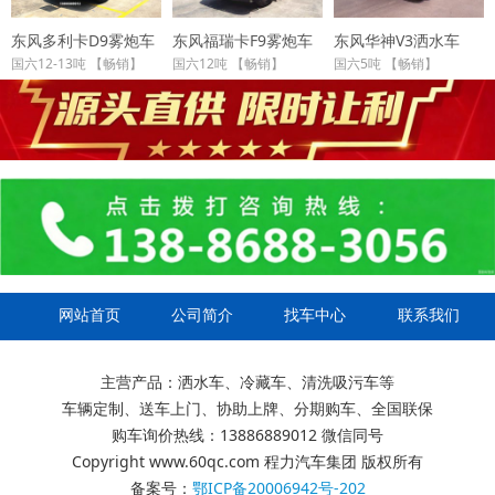
东风多利卡D9雾炮车
东风福瑞卡F9雾炮车
东风华神V3洒水车
国六12-13吨 【畅销】
国六12吨 【畅销】
国六5吨 【畅销】
网站首页
公司简介
找车中心
联系我们
主营产品：洒水车、冷藏车、清洗吸污车等
车辆定制、送车上门、协助上牌、分期购车、全国联保
购车询价热线：13886889012 微信同号
Copyright www.60qc.com 程力汽车集团 版权所有
备案号：
鄂ICP备20006942号-202