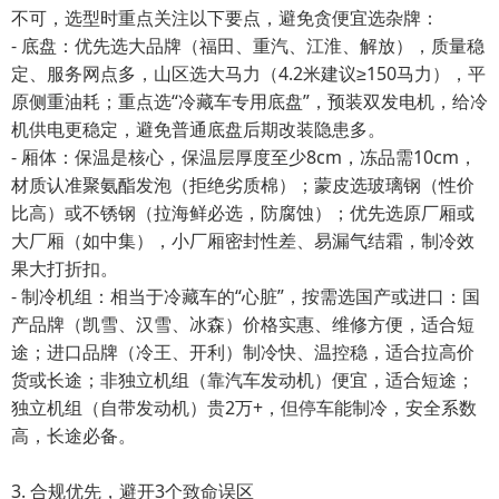
不可，选型时重点关注以下要点，避免贪便宜选杂牌：
- 底盘：优先选大品牌（福田、重汽、江淮、解放），质量稳
定、服务网点多，山区选大马力（4.2米建议≥150马力），平
原侧重油耗；重点选“冷藏车专用底盘”，预装双发电机，给冷
机供电更稳定，避免普通底盘后期改装隐患多。
- 厢体：保温是核心，保温层厚度至少8cm，冻品需10cm，
材质认准聚氨酯发泡（拒绝劣质棉）；蒙皮选玻璃钢（性价
比高）或不锈钢（拉海鲜必选，防腐蚀）；优先选原厂厢或
大厂厢（如中集），小厂厢密封性差、易漏气结霜，制冷效
果大打折扣。
- 制冷机组：相当于冷藏车的“心脏”，按需选国产或进口：国
产品牌（凯雪、汉雪、冰森）价格实惠、维修方便，适合短
途；进口品牌（冷王、开利）制冷快、温控稳，适合拉高价
货或长途；非独立机组（靠汽车发动机）便宜，适合短途；
独立机组（自带发动机）贵2万+，但停车能制冷，安全系数
高，长途必备。
3. 合规优先，避开3个致命误区