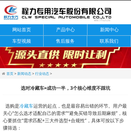
网站首页
产品中心
新闻中心
车型视频
售后服务
联系我们
首页
>
新闻动态
>
行业动态
>
选对冷藏车=成功一半，3个核心维度不踩坑
选购是
冷藏车
运营的起点，也是最容易出错的环节。用户最
关心“怎么选才适配自己的需求”“避免买错导致后期麻烦”，核
心要抓住“需求匹配+三大件选型+合规性”，具体可按以下步
骤筛选：