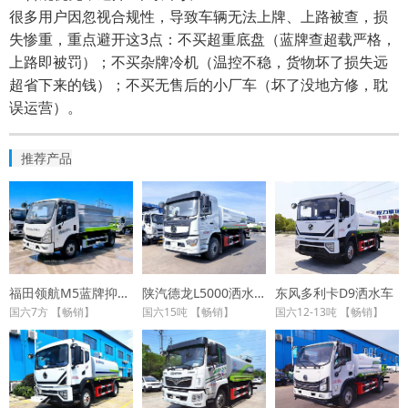
很多用户因忽视合规性，导致车辆无法上牌、上路被查，损
失惨重，重点避开这3点：不买超重底盘（蓝牌查超载严格，
上路即被罚）；不买杂牌冷机（温控不稳，货物坏了损失远
超省下来的钱）；不买无售后的小厂车（坏了没地方修，耽
误运营）。
推荐产品
福田领航M5蓝牌抑尘车
陕汽德龙L5000洒水车
东风多利卡D9洒水车
国六7方 【畅销】
国六15吨 【畅销】
国六12-13吨 【畅销】