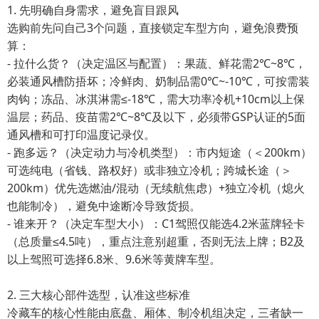
1. 先明确自身需求，避免盲目跟风
选购前先问自己3个问题，直接锁定车型方向，避免浪费预
算：
- 拉什么货？（决定温区与配置）：果蔬、鲜花需2℃~8℃，
必装通风槽防捂坏；冷鲜肉、奶制品需0℃~-10℃，可按需装
肉钩；冻品、冰淇淋需≤-18℃，需大功率冷机+10cm以上保
温层；药品、疫苗需2℃~8℃及以下，必须带GSP认证的5面
通风槽和可打印温度记录仪。
- 跑多远？（决定动力与冷机类型）：市内短途（＜200km）
可选纯电（省钱、路权好）或非独立冷机；跨城长途（＞
200km）优先选燃油/混动（无续航焦虑）+独立冷机（熄火
也能制冷），避免中途断冷导致货损。
- 谁来开？（决定车型大小）：C1驾照仅能选4.2米蓝牌轻卡
（总质量≤4.5吨），重点注意别超重，否则无法上牌；B2及
以上驾照可选择6.8米、9.6米等黄牌车型。
2. 三大核心部件选型，认准这些标准
冷藏车的核心性能由底盘、厢体、制冷机组决定，三者缺一