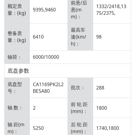
前悬/后
额定质
1332/2418,13
9395,9460
悬(m
量：(kg)
75/2375,
m)：
最高车
整备质
6410
速(km/
98
量：(kg)
h)：
轴荷：
6000/10000
底盘参数
底盘型
CA1169PK2L2
批次：
288
号：
BE5A80
前 轮 距
轴 数：
2
1800
(mm)：
轴 距(m
后 轮 距
5250
1740,1800
m)：
(mm)：