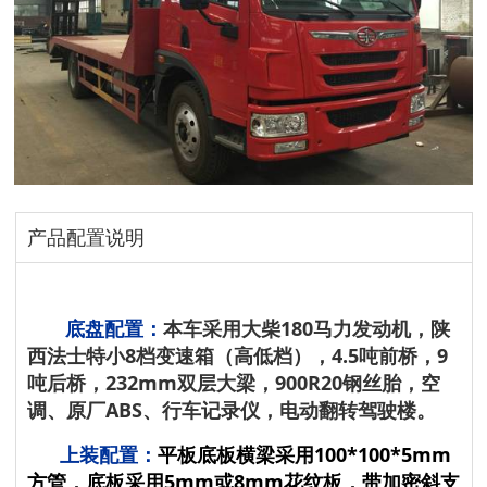
产品配置说明
底盘配置：
本车采用大柴180马力发动机，陕
西法士特小8档变速箱（高低档），4.5吨前桥，9
吨后桥，232mm双层大梁，900R20钢丝胎，空
调、原厂ABS、行车记录仪，电动翻转驾驶楼。
上装配置：
平板底板横梁采用100*100*5mm
方管，底板采用5mm或8mm花纹板，带加密斜支