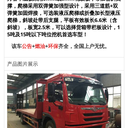
撑，爬梯采用双弹簧加强型设计，采用三道筋+双
弹簧加固焊接，可选装液压爬梯或折叠加长型液压
爬梯，斜坡处带后支腿，平板有效板长6.6米（含
斜坡），板宽2.5米，可以选择货箱带栏板设计，1
5吨及15吨以下吨位挖机首选车型！
该车
公告
+
燃油
+
环保
齐全，全国上户无忧。
产品图片展示