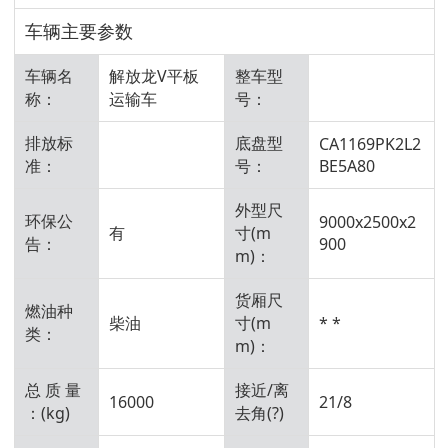
车辆主要参数
车辆名
解放龙V平板
整车型
称：
运输车
号：
排放标
底盘型
CA1169PK2L2
准：
号：
BE5A80
外型尺
环保公
9000x2500x2
有
寸(m
告：
900
m)：
货厢尺
燃油种
柴油
寸(m
* *
类：
m)：
总 质 量
接近/离
16000
21/8
：(kg)
去角(?)