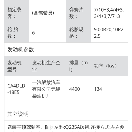
额定载
弹簧片
7/10+3,4/4+3,
(含驾驶员)
客：
数：
3/4+3,7/7+3
轮 胎
轮胎规
9.00R20,10R2
6
数：
格：
2.5
发动机参数
发动机
发动机生产企
排量（m
功率（kw）
型号
业
l）
一汽解放汽车
CA4DLD
有限公司无锡
4400
134
-18E5
柴油机厂
其它说明
选装平顶驾驶室。防护材料:Q235A碳钢,连接方式:左右侧