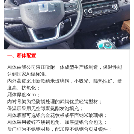
一、厢体配置
厢体由我公司液压吸附一体成型生产线制造，保温性能
达到国家A 级标准。
内外蒙皮采用新款纳米玻璃钢，不吸光、隔热性好、硬
度高、抗氧化；
厢体厚度8cm；
内衬骨架为经防锈处理的武钢优质轻钢型材；
保温层采用无空隙聚氨酯发泡填充；
厢体底部可选铝合金花纹板或平面纳米玻璃钢；
厢体采用镀锌不锈钢包角、加厚型铝合金包边；
后门框为不锈钢材质，配加厚不锈钢合页及锁件；