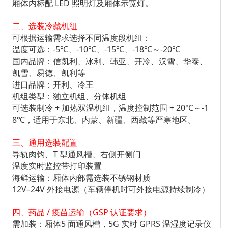
厢体内标配 LED 照明灯及厢体示宽灯。
二、选装冷藏机组
可根据运输需求选择不同温度段机组：
温度可选：-5℃、-10℃、-15℃、-18℃～-20℃
国内品牌：信凯利、冰利、韩亚、开冷、汉雪、华泰、
凯雪、易德、凯利等
进口品牌：开利、冷王
机组类型：独立机组、分体机组
可选装制冷 + 加热双温机组，温度控制范围 + 20℃～-1
8℃，适用于东北、内蒙、新疆、西藏等严寒地区。
三、通用选装配置
导轨肉钩、T 型通风槽、右侧开侧门
温度实时监控带打印装置
海鲜运输：厢体内部需选装不锈钢材质
12V–24V 外接电源（车辆停机时可外接电源持续制冷）
四、药品 / 疫苗运输（GSP 认证要求）
需加装：厢体5 面通风槽，5G 实时 GPRS 温湿度记录仪