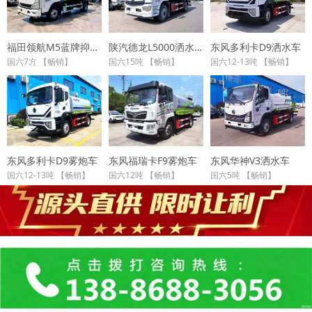
福田领航M5蓝牌抑尘车
陕汽德龙L5000洒水车
东风多利卡D9洒水车
国六7方 【畅销】
国六15吨 【畅销】
国六12-13吨 【畅销】
东风多利卡D9雾炮车
东风福瑞卡F9雾炮车
东风华神V3洒水车
国六12-13吨 【畅销】
国六12吨 【畅销】
国六5吨 【畅销】