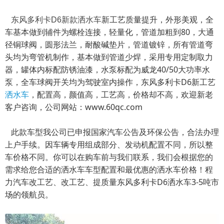
新工艺质量提升，外形美观，全
东风多利卡D6新款洒水车
车基本做到辅件为螺栓连接，轻量化，管道加粗到80，大通
径铜球阀，圆形法兰，耐酸碱垫片，管道镀锌，所有管道弯
头均为弯管机制作，基本做到管道少焊，采用专用定制取力
器，罐体内标配防锈油漆，水泵标配为威龙40/50大功率水
泵，全车球阀开关均为驾驶室内操作，东风多利卡D6新工艺
洒水车
，配置高，颜值高，工艺高，价格却不高，欢迎新老
客户咨询，公司网站：www.60qc.com
此款车型我公司已申报国家汽车公告及环保公告，合法办理
上户手续。因车辆专用组成部分、发动机配置不同，所以整
车价格不同。你可以在购车前与我们联系，我们会根据您的
需求给您合适的洒水车车型配置和最优惠的洒水车价格！程
力汽车改工艺、改工艺、提质量东风多利卡D6洒水车3-5吨市
场的领航员。