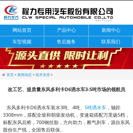
网站首页
产品中心
新闻中心
车型视频
售后服务
联系我们
首页
>
新闻动态
>
技术支持
>
改工艺、提质量东风多利卡D6洒水车3-5吨市场的领航员
东风多利卡D6洒水车装水3吨、4吨、
5吨洒水车
，轴距
3308mm，搭配全柴和朝柴发动机，变速箱搭配万里扬5档，
标配东风后桥，700钢丝胎，方向助力，断气刹车，源自东风
股份生产线，全国售后联保。