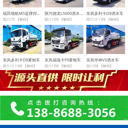
福田领航M5蓝牌抑尘车
陕汽德龙L5000洒水车
东风多利卡D9洒水车
国六7方 【畅销】
国六15吨 【畅销】
国六12-13吨 【畅销】
东风多利卡D9雾炮车
东风福瑞卡F9雾炮车
东风华神V3洒水车
国六12-13吨 【畅销】
国六12吨 【畅销】
国六5吨 【畅销】