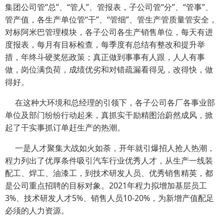
集团公司管“总”、“管人”、管报表，子公司管“分”、“管事”、
管产值，各生产单位管“干”、“管细”、管生产管质量管安全，
对标阿米巴管理模块，各子公司各生产销售单位，每天有进
度报表，每月有目标检查，每季度有总结有整改和提升举
措，年终斗硬奖惩政策；真正做到事事有人跟，人人有事
做，岗位满负荷，成绩优劣和对错疏漏看得见，改得快，做
得好。
在这种大环境和总经理的引领下，各子公司各厂各事业部
单位及部门纷纷行动起来，真抓实干励精图治蔚然成风，掀
起了干实事抓订单赶生产的热潮。
一是人才聚集大战如火如荼，开年就引爆招人抢人热潮，
程力列出了优厚条件吸引汽车行业优秀人才，从生产一线装
配工、焊工、油漆工，到技术研发人员、优秀销售精英，都
是公司重点招聘的目标对象。2021年程力拟增加基层员工
3%、技术研发人才5%、销售人员10-20%，为新增产值配足
必须的人力资源。