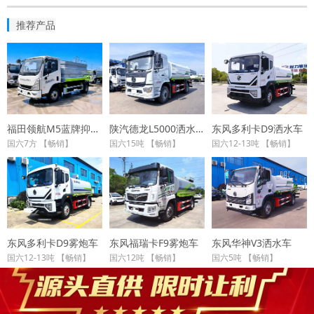
推荐产品
福田领航M5蓝牌抑尘车
陕汽德龙L5000洒水车
东风多利卡D9洒水车
国六7方 【畅销】
国六15吨 【畅销】
国六12-13吨 【畅销】
东风多利卡D9雾炮车
东风福瑞卡F9雾炮车
东风华神V3洒水车
国六12-13吨 【畅销】
国六12吨 【畅销】
国六5吨 【畅销】